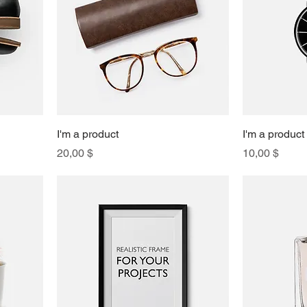
I'm a product
I'm a product
Preis
Preis
20,00 $
10,00 $