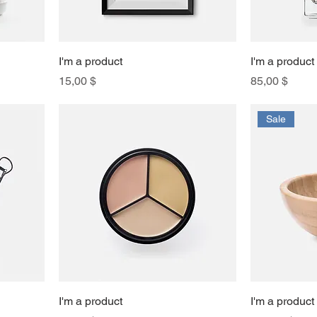
I'm a product
I'm a product
Preis
Preis
15,00 $
85,00 $
Sale
I'm a product
I'm a product