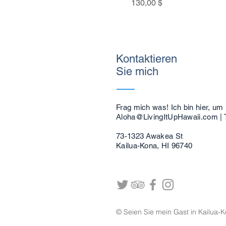
Preis
130,00 $
Kontaktieren
Sie mich
Frag mich was! Ich bin hier, um
Aloha@LivingItUpHawaii.com
| 
73-1323 Awakea St
Kailua-Kona, HI 96740
© Seien Sie mein Gast in Kailua-Ko