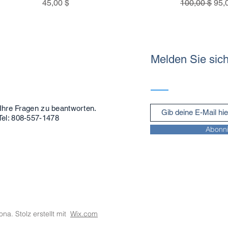
Preis
Standardprei
Sal
45,00 $
100,00 $
95,
Melden Sie sich
 Ihre Fragen zu beantworten.
Tel: 808-557-1478
Abonni
na. Stolz erstellt mit
Wix.com