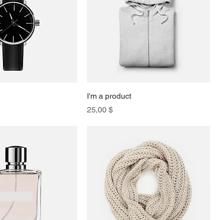
I'm a product
Preis
25,00 $