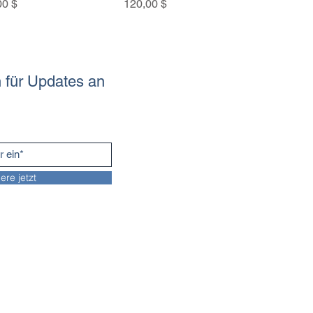
s
e-Preis
Preis
00 $
120,00 $
 für Updates an
ere jetzt