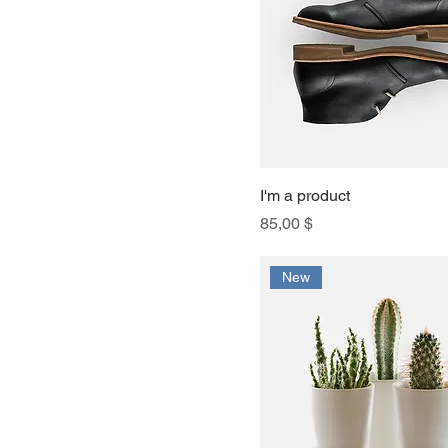
I'm a product
Preis
85,00 $
New