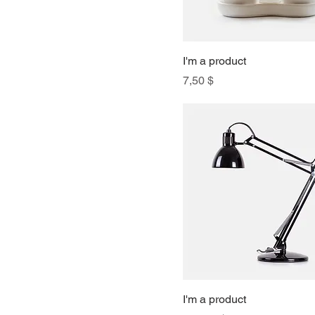
I'm a product
Preis
7,50 $
I'm a product