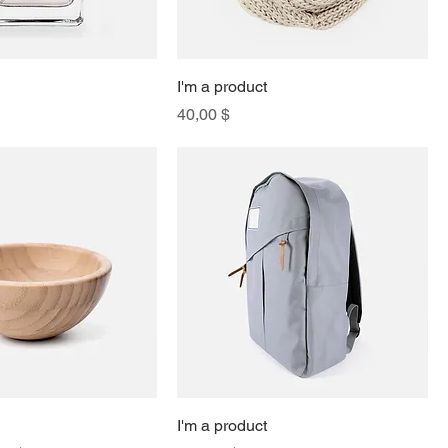
I'm a product
Preis
40,00 $
I'm a product