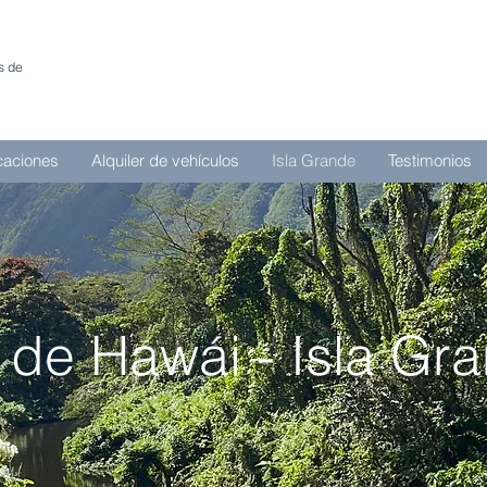
s de
caciones
Alquiler de vehículos
Isla Grande
Testimonios
a de Hawái - Isla Gr