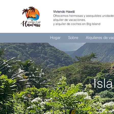
Viviendo Hawái
Ofrecemos hermosas y asequibles unidade
alquiler de vacaciones,
y alquiler de coches en Big Island
Hogar
Sobre
Alquileres de va
Isl