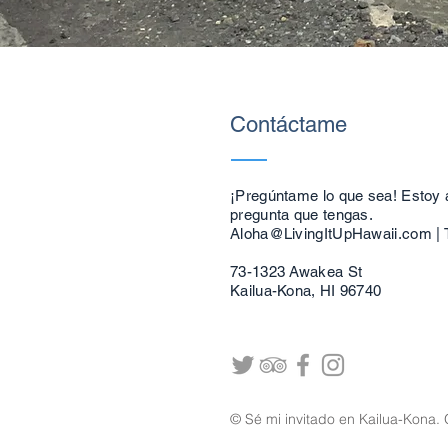
Contáctame
¡Pregúntame lo que sea! Estoy 
pregunta que tengas.
Aloha@LivingItUpHawaii.com
| 
73-1323 Awakea St
Kailua-Kona, HI 96740
© Sé mi invitado en Kailua-Kona