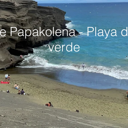
e Papakolena - Playa 
verde