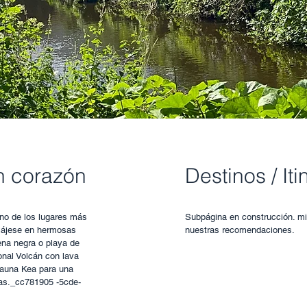
n corazón
Destinos
/ It
uno de los lugares más
Subpágina en construcción. mi
lájese en hermosas
nuestras recomendaciones.
ena negra o playa de
nal Volcán con lava
Mauna Kea para una
las._cc781905 -5cde-